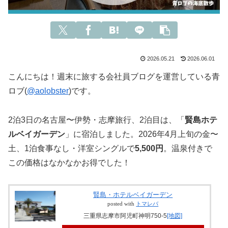
2026.05.21
2026.06.01
こんにちは！週末に旅する会社員ブログを運営している青
ロブ(
@aolobster
)です。
2泊3日の名古屋〜伊勢・志摩旅行、2泊目は、「
賢島ホテ
ルベイガーデン
」に宿泊しました。2026年4月上旬の金〜
土、1泊食事なし・洋室シングルで
5,500円
。温泉付きで
この価格はなかなかお得でした！
賢島・ホテルベイガーデン
posted with
トマレバ
三重県志摩市阿児町神明750-5
[地図]