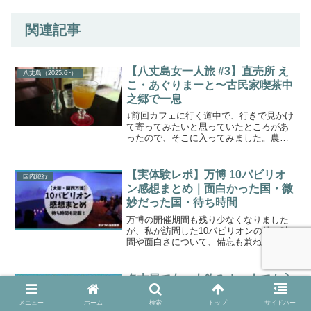
関連記事
【八丈島女一人旅 #3】直売所 え
八丈島（2025.6~）
こ・あぐりまーと〜古民家喫茶中
之郷で一息
↓前回カフェに行く道中で、行きで見かけ
て寄ってみたいと思っていたところがあ
ったので、そこに入ってみました。農産
物直売所「えこ・あぐりまーと」に寄る
全く調べていなかったんですが、どうや
ら「えこ・あぐりまーと」という直売所
【実体験レポ】万博 10パビリオ
国内旅行
の模様。入り口にハイビ...
ン感想まとめ｜面白かった国・微
妙だった国・待ち時間
万博の開催期間も残り少なくなりました
が、私が訪問した10パビリオンの待ち時
間や面白さについて、備忘も兼ねて訪れ
た順に記したいと思います。なお、感想
は当然ながら100％主観ですので、悪しか
らず！
名古屋で女一人飲み｜一人でも入
名古屋・伊勢（2026.4）
りやすい焼鳥屋「きんぼし 伏見
メニュー
ホーム
検索
トップ
サイドバー
店」レポ