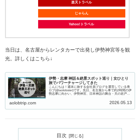
楽天トラベル
じゃらん
Yahoo!トラベル
当日は、名古屋からレンタカーで出発し伊勢神宮等を観
光。詳しくはこちら↓
伊勢・志摩 神話＆絶景スポット巡り｜女ひとり
旅でパワーチャージしてきた
こんにちは！週末に旅する会社員ブログを運営している青
ロブ(@aolobster)です。先日、名古屋から車で約2時間の伊
勢志摩に向かい、伊勢神宮、日本神話の舞台・天の岩戸、
そして英虞湾を一望できる横山展望台を巡ってきました。
1日目はめちゃくち...
2026.05.13
aolobtrip.com
目次