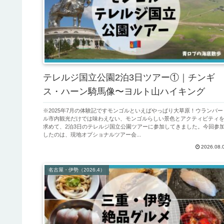
テレルジ国立公園2泊3日ツアー①｜チンギ
ス・ハーン騎馬像〜ヨルト山ハイキング
※2025年7月の体験記ですモンゴルといえばやっぱり大草原！ウランバー
ル市内観光だけでは味わえない、モンゴルらしい景色とアクティビティ
求めて、2泊3日のテレルジ国立公園ツアーに参加してきました。今回参
したのは、現地オプショナルツアー会...
2026.08.
名古屋・伊勢（2026.4）