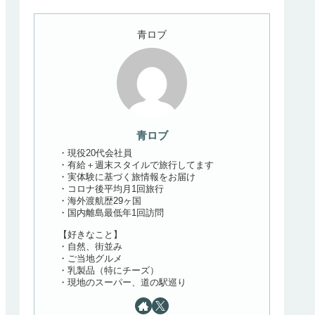
青ロブ
青ロブ
・現役20代会社員
・有給＋週末スタイルで旅行してます
・実体験に基づく旅情報をお届け
・コロナ後平均月1回旅行
・海外渡航歴29ヶ国
・国内離島最低年1回訪問
【好きなこと】
・自然、街並み
・ご当地グルメ
・乳製品（特にチーズ）
・現地のスーパー、道の駅巡り