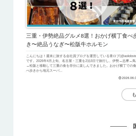
三重・伊勢絶品グルメ8選！おかげ横丁食べ
き〜絶品うなぎ〜松阪牛ホルモン
こんにちは！週末に旅する会社員ブログを運営している青ロブ(@aolobste
です。2026年4月上旬、名古屋・三重を2泊3日で旅行し、伊勢→志摩→鳥
→松阪と移動して三重の食を存分に楽しんできました。おかげ横丁での
べ歩きから地元スーパ...
2026.06.