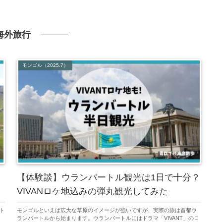
海外旅行
モンゴル（2025.7）
【体験談】ウランバートル観光は1日で十分？
VIVANロケ地込みの弾丸観光してみた
ト
モンゴルといえば広大な草原のイメージが強いですが、実際の旅は首都ウ
を
ランバートルから始まります。ウランバートルにはドラマ「VIVANT」のロ