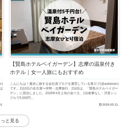
【賢島ホテルベイガーデン】志摩の温泉付き
ホテル｜女一人旅にもおすすめ
r)
こんにちは！週末に旅する会社員ブログを運営している青ロブ(@aolobster)
は
です。2泊3日の名古屋〜伊勢・志摩旅行、2泊目は、「賢島ホテルベイガー
屋
デン」に宿泊しました。2026年4月上旬の金〜土、1泊食事なし・洋室シン
グルで5,500円...
01
2026.05.21
もっと見る