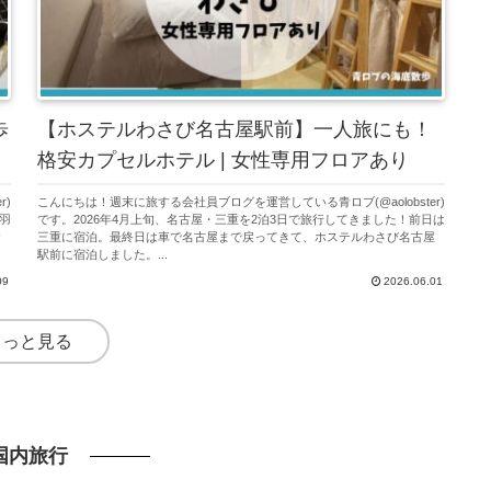
歩
【ホステルわさび名古屋駅前】一人旅にも！
格安カプセルホテル | 女性専用フロアあり
r)
こんにちは！週末に旅する会社員ブログを運営している青ロブ(@aolobster)
羽
です。2026年4月上旬、名古屋・三重を2泊3日で旅行してきました！前日は
食
三重に宿泊。最終日は車で名古屋まで戻ってきて、ホステルわさび名古屋
駅前に宿泊しました。...
09
2026.06.01
もっと見る
国内旅行