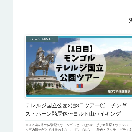
モンゴル（2025.7）
テレルジ国立公園2泊3日ツアー①｜チンギ
ス・ハーン騎馬像〜ヨルト山ハイキング
※2025年7月の体験記ですモンゴルといえばやっぱり大草原！ウランバー
ル市内観光だけでは味わえない、モンゴルらしい景色とアクティビティ