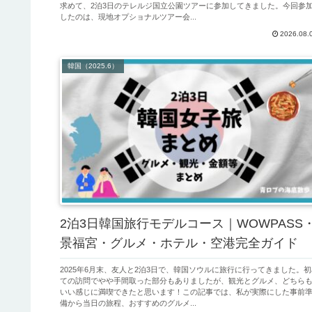
求めて、2泊3日のテレルジ国立公園ツアーに参加してきました。今回参
したのは、現地オプショナルツアー会...
2026.08.
韓国（2025.6）
2泊3日韓国旅行モデルコース｜WOWPASS
景福宮・グルメ・ホテル・空港完全ガイド
2025年6月末、友人と2泊3日で、韓国ソウルに旅行に行ってきました。初
ての訪問でやや手間取った部分もありましたが、観光とグルメ、どちら
いい感じに満喫できたと思います！この記事では、私が実際にした事前
備から当日の旅程、おすすめのグルメ...