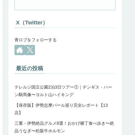
X（Twitter）
青ロブをフォローする
最近の投稿
テレルジ国立公園2泊3日ツアー①｜チンギス・ハー
ン騎馬像〜ヨルト山ハイキング
【保存版】伊勢志摩パール巡り完全レポート【13
店】
三重・伊勢絶品グルメ8選！おかげ横丁食べ歩き〜絶
品うなぎ〜松阪牛ホルモン