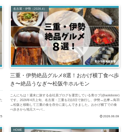
名古屋・伊勢（2026.4）
三重・伊勢絶品グルメ8選！おかげ横丁食べ歩
き〜絶品うなぎ〜松阪牛ホルモン
し
こんにちは！週末に旅する会社員ブログを運営している青ロブ(@aolobster)
た
です。2026年4月上旬、名古屋・三重を2泊3日で旅行し、伊勢→志摩→鳥羽
を
→松阪と移動して三重の食を存分に楽しんできました。おかげ横丁での食
べ歩きから地元スーパ...
25
2026.06.09
HOME