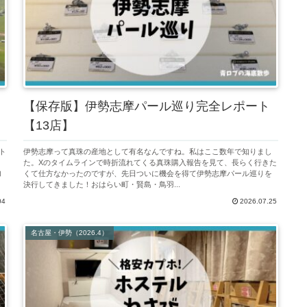
【保存版】伊勢志摩パール巡り完全レポート
【13店】
ト
伊勢志摩って真珠の産地として有名なんですね。私はここ数年で知りまし
を
た。Xのタイムラインで時折流れてくる真珠購入報告を見て、長らく行きた
加
くて仕方なかったのですが、先日ついに機会を得て伊勢志摩パール巡りを
決行してきました！おはらい町・賢島・鳥羽...
04
2026.07.25
名古屋・伊勢（2026.4）