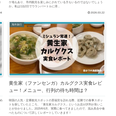
加
ケ地もあり、市内観光を楽しみにされている方もいるのではないでしょう
か。私は1泊2日でウランバートルに滞...
04
2026.03.22
海外旅行
・
黄生家（ファンセンガ）カルグクス実食レビ
ュー！メニュー、行列の待ち時間は？
め
韓国の人気・定番観光スポットの景福宮を訪れる際、近隣での食事スポッ
も
トを探していたところ、「黄生家カルグクス」というお店が評判が良いこ
準
とが分かりました。2025年6月、実際に食べてきましたので、混み具合や食
べたものについて詳しくレポートしていきます！