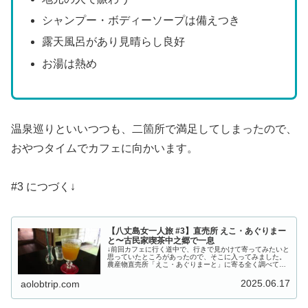
シャンプー・ボディーソープは備えつき
露天風呂があり見晴らし良好
お湯は熱め
温泉巡りといいつつも、二箇所で満足してしまったので、
おやつタイムでカフェに向かいます。
#3 につづく↓
【八丈島女一人旅 #3】直売所 えこ・あぐりまー
と〜古民家喫茶中之郷で一息
↓前回カフェに行く道中で、行きで見かけて寄ってみたいと
思っていたところがあったので、そこに入ってみました。
農産物直売所「えこ・あぐりまーと」に寄る全く調べてい
なかったんですが、どうやら「えこ・あぐりまーと」とい
う直売所の模様。入り口にハイビ...
2025.06.17
aolobtrip.com