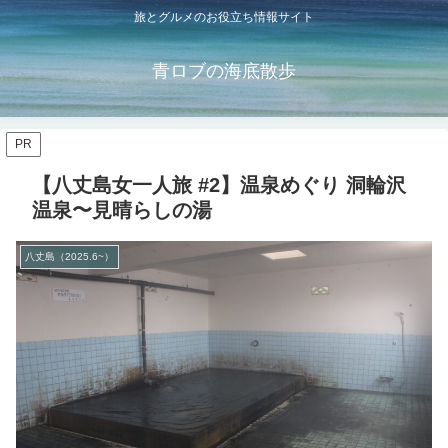
旅とグルメのお役立ち情報サイト
青ロブの海底散歩
PR
【八丈島女一人旅 #2】温泉めぐり 洞輪沢
温泉〜見晴らしの湯
八丈島（2025.6~）