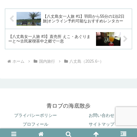
勢志摩パール巡りを決行してきました！
おはらい町・賢島・鳥羽...
【八丈島女一人旅 #1】羽田から55分の1泊2日
旅|オンライン予約可能なおすすめレンタカー
【八丈島女一人旅 #3】直売所 えこ・あぐりま
ーと〜古民家喫茶中之郷で一息
ホーム
国内旅行
八丈島（2025.6~）
青ロブの海底散歩
プライバシーポリシー
お問い合わせ
プロフィール
サイトマップ
© 2025 青ロブの海底散歩.