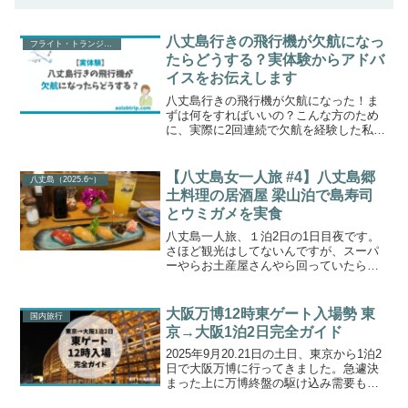
八丈島行きの飛行機が欠航になっ
フライト・トランジット関連
たらどうする？実体験からアドバ
イスをお伝えします
八丈島行きの飛行機が欠航になった！ま
ずは何をすればいいの？こんな方のため
に、実際に2回連続で欠航を経験した私
が、◼︎ 欠航の実際の流れ◼︎ 欠航になった
らすぐやるべきこと◼︎ ANAの振替／払い
戻し方法◼︎ 欠航になった後何をしたのか
【八丈島女一人旅 #4】八丈島郷
八丈島（2025.6~）
を、実...
土料理の居酒屋 梁山泊で島寿司
とウミガメを実食
八丈島一人旅、１泊2日の1日目夜です。
さほど観光はしてないんですが、スーパ
ーやらお土産屋さんやら回っていたらい
い時間になりました。一度宿にチェック
インして、予約していた夕食のお店「梁
山泊」さんに徒歩で向かいます。前回↓八
大阪万博12時東ゲート入場勢 東
国内旅行
丈島郷土料理 梁山泊...
京→大阪1泊2日完全ガイド
2025年9月20.21日の土日、東京から1泊2
日で大阪万博に行ってきました。急遽決
まった上に万博終盤の駆け込み需要もあ
り、取れたのは両日とも東ゲート12時入