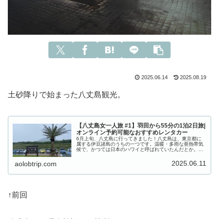
2025.06.14
2025.08.19
土砂降りで始まった八丈島観光。
【八丈島女一人旅 #1】羽田から55分の1泊2日旅|
オンライン予約可能なおすすめレンタカー
6月上旬、八丈島に行ってきました！八丈島は、東京都に
属する伊豆諸島のうちの一つです。温暖・多雨な亜熱帯気
候で、かつては日本のハワイと呼ばれていたんだとか。東
京からのアクセス方法は飛行機かフェリーの二択です。
元々、天候が良くておすすめとされて...
2025.06.11
aolobtrip.com
↑前回