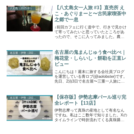
場のみ。新幹線の時間の制約があり2日目
は18:30に会場を出ましたが、結果として
【八丈島女一人旅 #3】直売所 え
八丈島（2025.6~）
２日間で計10パビリオン回れたので初回
こ・あぐりまーと〜古民家喫茶中
にしてはそこそこよくやったと思いま
之郷で一息
す。
↓前回カフェに行く道中で、行きで見かけ
て寄ってみたいと思っていたところがあ
ったので、そこに入ってみました。農産
物直売所「えこ・あぐりまーと」に寄る
全く調べていなかったんですが、どうや
ら「えこ・あぐりまーと」という直売所
名古屋の鬼まんじゅう食べ比べ｜
名古屋・伊勢（2026.4）
の模様。入り口にハイビ...
梅花堂・しらいし・餅勘を正直レ
ビュー
こんにちは！週末に旅する会社員ブログ
を運営している青ロブ(@aolobster)です。
先日、2泊3日で名古屋〜三重一人旅に行
ってきました。名古屋名物の「鬼まんじ
ゅう」。個人的に大好きなお菓子で、名
古屋に行く際には絶対買おうと思ってい
【保存版】伊勢志摩パール巡り完
名古屋・伊勢（2026.4）
ました。...
全レポート【13店】
伊勢志摩って真珠の産地として有名なん
ですね。私はここ数年で知りました。Xの
タイムラインで時折流れてくる真珠購入
報告を見て、長らく行きたくて仕方なか
ったのですが、先日ついに機会を得て伊