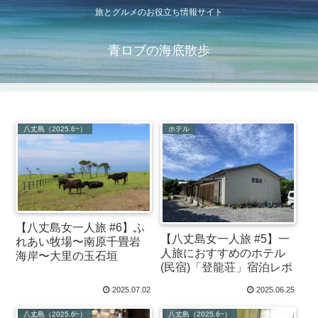
旅とグルメのお役立ち情報サイト
青ロブの海底散歩
八丈島（2025.6~）
ホテル
【八丈島女一人旅 #6】ふ
【八丈島女一人旅 #5】一
れあい牧場〜南原千畳岩
人旅におすすめのホテル
海岸〜大里の玉石垣
(民宿)「登龍荘」宿泊レポ
2025.07.02
2025.06.25
八丈島（2025.6~）
八丈島（2025.6~）