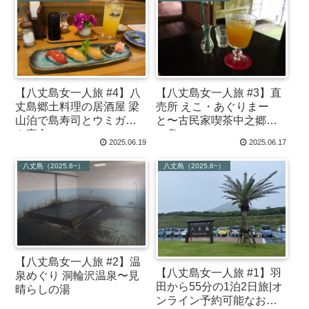
【八丈島女一人旅 #4】八
【八丈島女一人旅 #3】直
丈島郷土料理の居酒屋 梁
売所 えこ・あぐりまー
山泊で島寿司とウミガメ
と〜古民家喫茶中之郷で
を実食
一息
2025.06.19
2025.06.17
八丈島（2025.6~）
八丈島（2025.6~）
【八丈島女一人旅 #2】温
【八丈島女一人旅 #1】羽
泉めぐり 洞輪沢温泉〜見
田から55分の1泊2日旅|オ
晴らしの湯
ンライン予約可能なおす