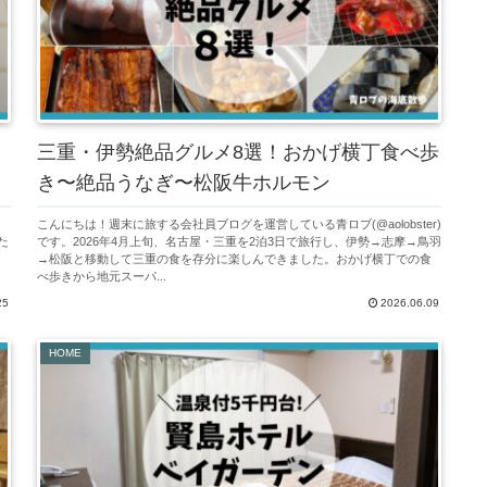
三重・伊勢絶品グルメ8選！おかげ横丁食べ歩
き〜絶品うなぎ〜松阪牛ホルモン
し
こんにちは！週末に旅する会社員ブログを運営している青ロブ(@aolobster)
た
です。2026年4月上旬、名古屋・三重を2泊3日で旅行し、伊勢→志摩→鳥羽
を
→松阪と移動して三重の食を存分に楽しんできました。おかげ横丁での食
べ歩きから地元スーパ...
25
2026.06.09
HOME