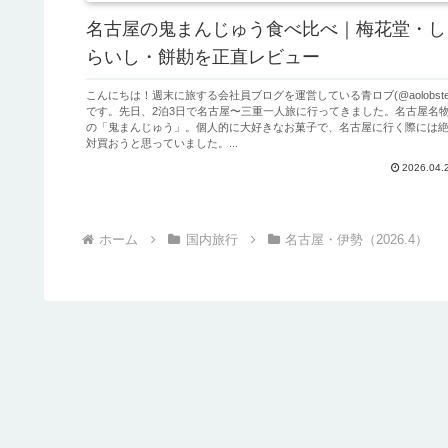
名古屋の鬼まんじゅう食べ比べ｜梅花堂・し
らいし・餅勘を正直レビュー
こんにちは！週末に旅する会社員ブログを運営している青ロブ(@aolobste
です。先日、2泊3日で名古屋〜三重一人旅に行ってきました。名古屋名
の「鬼まんじゅう」。個人的に大好きなお菓子で、名古屋に行く際には
対買おうと思っていました。...
2026.04.
ホーム
国内旅行
名古屋・伊勢（2026.4）