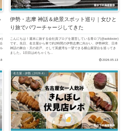
い
伊勢・志摩 神話＆絶景スポット巡り｜女ひと
り旅でパワーチャージしてきた
r)
こんにちは！週末に旅する会社員ブログを運営している青ロブ(@aolobster)
泊
です。先日、名古屋から車で約2時間の伊勢志摩に向かい、伊勢神宮、日本
ル
神話の舞台・天の岩戸、そして英虞湾を一望できる横山展望台を巡ってき
ました。1日目はめちゃくち...
18
2026.05.13
名古屋・伊勢（2026.4）