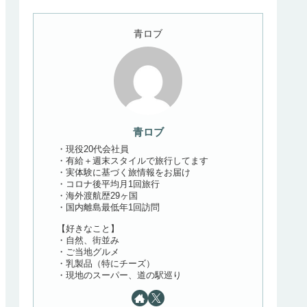
青ロブ
青ロブ
・現役20代会社員
・有給＋週末スタイルで旅行してます
・実体験に基づく旅情報をお届け
・コロナ後平均月1回旅行
・海外渡航歴29ヶ国
・国内離島最低年1回訪問
【好きなこと】
・自然、街並み
・ご当地グルメ
・乳製品（特にチーズ）
・現地のスーパー、道の駅巡り