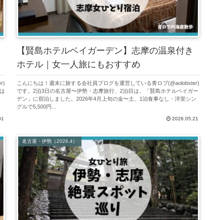
【賢島ホテルベイガーデン】志摩の温泉付き
ホテル｜女一人旅にもおすすめ
r)
こんにちは！週末に旅する会社員ブログを運営している青ロブ(@aolobster)
は
です。2泊3日の名古屋〜伊勢・志摩旅行、2泊目は、「賢島ホテルベイガー
屋
デン」に宿泊しました。2026年4月上旬の金〜土、1泊食事なし・洋室シン
グルで5,500円...
01
2026.05.21
名古屋・伊勢（2026.4）