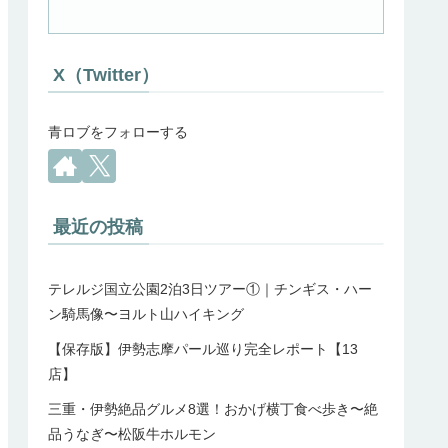
X（Twitter）
青ロブをフォローする
最近の投稿
テレルジ国立公園2泊3日ツアー①｜チンギス・ハー
ン騎馬像〜ヨルト山ハイキング
【保存版】伊勢志摩パール巡り完全レポート【13
店】
三重・伊勢絶品グルメ8選！おかげ横丁食べ歩き〜絶
品うなぎ〜松阪牛ホルモン