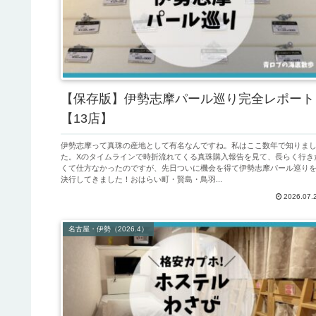
【保存版】伊勢志摩パール巡り完全レポート
【13店】
伊勢志摩って真珠の産地として有名なんですね。私はここ数年で知りま
た。Xのタイムラインで時折流れてくる真珠購入報告を見て、長らく行き
くて仕方なかったのですが、先日ついに機会を得て伊勢志摩パール巡り
決行してきました！おはらい町・賢島・鳥羽...
2026.07.
名古屋・伊勢（2026.4）