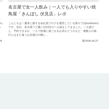
名古屋で女一人飲み｜一人でも入りやすい焼
鳥屋「きんぼし 伏見店」レポ
r)
こんにちは！週末に旅する会社員ブログを運営している青ロブ(@aolobster)
物
です。先日、名古屋〜三重に2泊3日の一人旅をしてきました。一人旅だ
絶
と、予約できるか、一人で快適に過ごせるお店かどうかなど、複数人の旅
行とはまた違うお店選びの難し...
28
2026.04.27