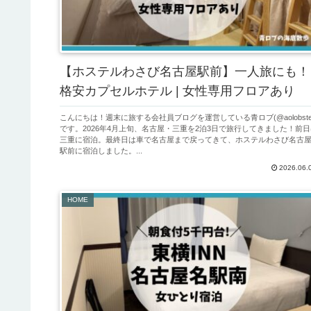
【ホステルわさび名古屋駅前】一人旅にも！
格安カプセルホテル | 女性専用フロアあり
こんにちは！週末に旅する会社員ブログを運営している青ロブ(@aolobste
です。2026年4月上旬、名古屋・三重を2泊3日で旅行してきました！前日
三重に宿泊。最終日は車で名古屋まで戻ってきて、ホステルわさび名古
駅前に宿泊しました。...
2026.06.
HOME