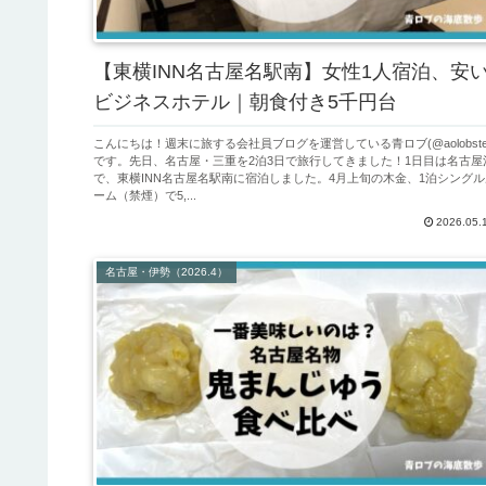
【東横INN名古屋名駅南】女性1人宿泊、安
ビジネスホテル｜朝食付き5千円台
こんにちは！週末に旅する会社員ブログを運営している青ロブ(@aolobste
です。先日、名古屋・三重を2泊3日で旅行してきました！1日目は名古屋
で、東横INN名古屋名駅南に宿泊しました。4月上旬の木金、1泊シングル
ーム（禁煙）で5,...
2026.05.
名古屋・伊勢（2026.4）